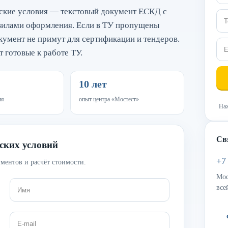
еские условия — текстовый документ ЕСКД с
авилами оформления. Если в ТУ пропущены
умент не примут для сертификации и тендеров.
 готовые к работе ТУ.
10 лет
ия
опыт центра «Мостест»
Наж
Св
ских условий
+7
ментов и расчёт стоимости.
Мос
все