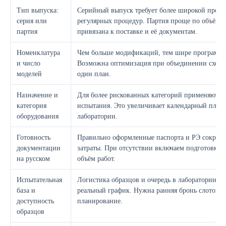
Тип выпуска:
Серийный выпуск требует более широкой прог
серия или
регулярных процедур. Партия проще по объёму,
партия
привязана к поставке и её документам.
Номенклатура
Чем больше модификаций, тем шире программа
и число
Возможна оптимизация при объединении схожи
моделей
один план.
Назначение и
Для более рискованных категорий применяют 
категория
испытания. Это увеличивает календарный план 
оборудования
лаборатории.
Готовность
Правильно оформленные паспорта и РЭ сокращ
документации
затраты. При отсутствии включаем подготовку и
на русском
объём работ.
Испытательная
Логистика образцов и очередь в лаборатории 
база и
реальный график. Нужна ранняя бронь слотов и
доступность
планирование.
образцов