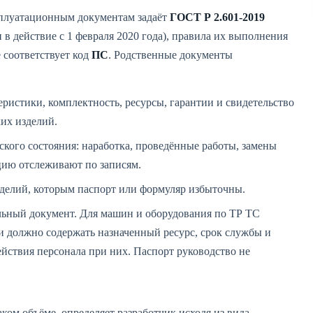
сплуатационным документам задаёт
ГОСТ Р 2.601-2019
 действие с 1 февраля 2020 года), правила их выполнения
е соответствует код
ПС
. Родственные документы
ристики, комплектность, ресурсы, гарантии и свидетельство
их изделий.
кого состояния: наработка, проведённые работы, замены
ацию отслеживают по записям.
делий, которым паспорт или формуляр избыточны.
ьный документ. Для машин и оборудования по ТР ТС
 и должно содержать назначенный ресурс, срок службы и
ействия персонала при них. Паспорт руководство не
ом объёме, определяет разработчик исходя из вида,