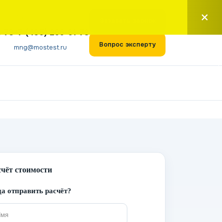
Москва
Заказать звонок
1-73
+7 (495) 266-61-73
Вопрос эксперту
mng@mostest.ru
счёт стоимости
а отправить расчёт?