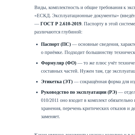
Виды, комплектность и общие требования к эк
«ЕСКД. Эксплуатационные документы» (введён в
—
ГОСТ Р 2.610-2019
. Паспорту в этой систем
различаются глубиной:
Паспорт (ПС)
— основные сведения, характе
о приёмке. Подходит большинству техническ
Формуляр (ФО)
— то же плюс учёт техничес
составных частей. Нужен там, где эксплуат
Этикетка (ЭТ)
— сокращённая форма для из
Руководство по эксплуатации (РЭ)
— отдел
010/2011 оно входит в комплект обязательно
хранения, перечень критических отказов и д
заменяет.
Какие именно документы нужны изделию и в как