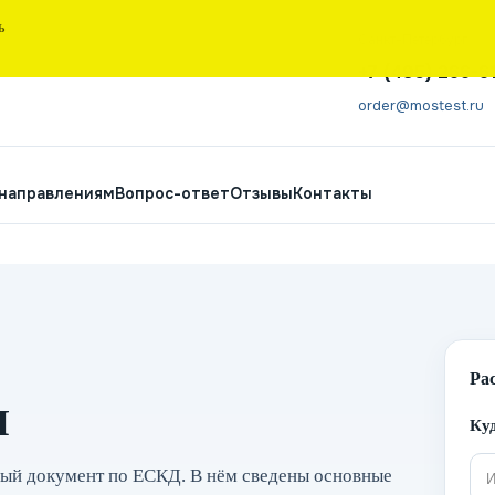
Ь
Санкт-Петербург
+7 (495) 266-6
order@mostest.ru
 направлениям
Вопрос-ответ
Отзывы
Контакты
Ра
Я
Куд
ный документ по ЕСКД. В нём сведены основные