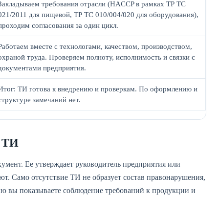
Закладываем требования отрасли (HACCP в рамках ТР ТС
021/2011 для пищевой, ТР ТС 010/004/020 для оборудования),
проходим согласования за один цикл.
Работаем вместе с технологами, качеством, производством,
охраной труда. Проверяем полноту, исполнимость и связки с
документами предприятия.
Итог: ТИ готова к внедрению и проверкам. По оформлению и
структуре замечаний нет.
й ТИ
умент. Ее утверждает руководитель предприятия или
т. Само отсутствие ТИ не образует состав правонарушения,
ю вы показываете соблюдение требований к продукции и