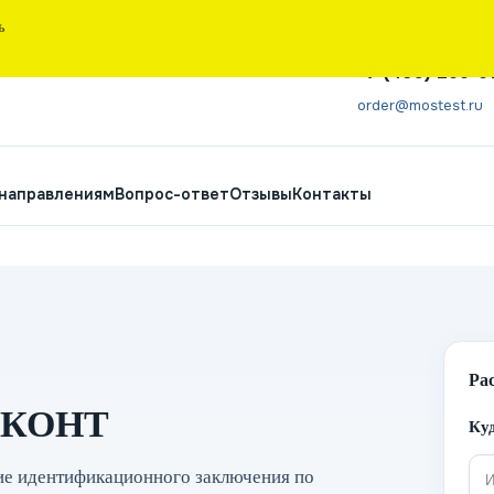
Ь
Санкт-Петербург
+7 (495) 266-6
order@mostest.ru
 направлениям
Вопрос-ответ
Отзывы
Контакты
Ра
СКОНТ
Куд
ие идентификационного заключения по