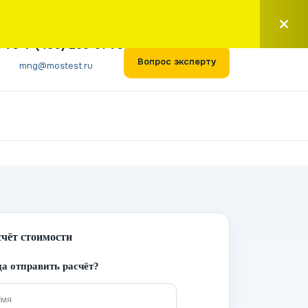
Москва
Заказать звонок
1-73
+7 (495) 266-61-73
Вопрос эксперту
mng@mostest.ru
счёт стоимости
а отправить расчёт?