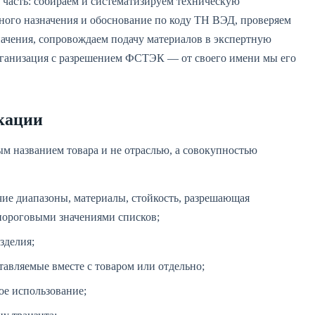
 часть: собираем и систематизируем техническую
ого назначения и обоснование по коду ТН ВЭД, проверяем
значения, сопровождаем подачу материалов в экспертную
рганизация с разрешением ФСТЭК — от своего имени мы его
кации
м названием товара и не отраслью, а совокупностью
чие диапазоны, материалы, стойкость, разрешающая
пороговыми значениями списков;
зделия;
тавляемые вместе с товаром или отдельно;
ое использование;