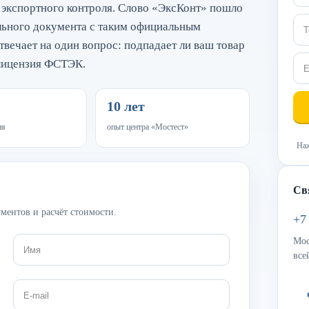
х экспортного контроля. Слово «ЭксКонт» пошло
льного документа с таким официальным
вечает на один вопрос: подпадает ли ваш товар
 лицензия ФСТЭК.
10 лет
ия
опыт центра «Мостест»
Наж
Св
ментов и расчёт стоимости.
+7
Мос
все