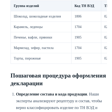
Группа изделий
Код ТН ВЭД
ТР 
Шоколад, шоколадные изделия
1806
021/
Карамель, леденцы
1704
021/
Печенье, вафли, пряники
1905
021/
Мармелад, зефир, пастила
1704
021/
Торты, пирожные
1905
021/
Пошаговая процедура оформления
декларации
Определение состава и кода продукции
. Наши
эксперты анализируют рецептуру и состав, чтобы
верно классифицировать изделие по ТН ВЭД и