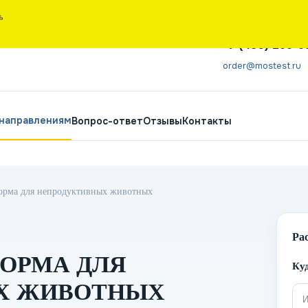
Ь
Санкт-Петербург
+7 (495) 266-6
order@mostest.ru
 направлениям
Вопрос-ответ
Отзывы
Контакты
корма для непродуктивных животных
Ра
КОРМА ДЛЯ
Куд
Х ЖИВОТНЫХ