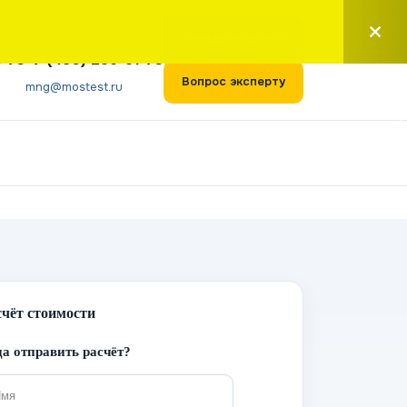
Москва
Заказать звонок
1-73
+7 (495) 266-61-73
Вопрос эксперту
mng@mostest.ru
счёт стоимости
а отправить расчёт?