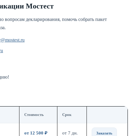
фикации Мостест
о вопросам декларирования, помочь собрать пакет
за.
r@mostest.ru
ru
цию!
Стоимость
Срок
от 12 500 ₽
от 7 дн.
Заказать