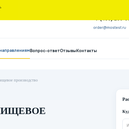
Ь
Санкт-Петербург
+7 (495) 266-6
order@mostest.ru
 направлениям
Вопрос-ответ
Отзывы
Контакты
пищевое производство
Ра
ПИЩЕВОЕ
Куд