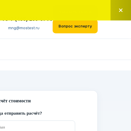
Москва
Заказать звонок
1-73
+7 (495) 266-61-73
Вопрос эксперту
mng@mostest.ru
счёт стоимости
а отправить расчёт?