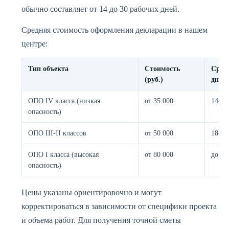
обычно составляет от 14 до 30 рабочих дней.
Средняя стоимость оформления декларации в нашем
центре:
Тип объекта
Стоимость
Срок
(руб.)
дней)
ОПО IV класса (низкая
от 35 000
14-18
опасность)
ОПО III-II классов
от 50 000
18-25
ОПО I класса (высокая
от 80 000
до 30
опасность)
Цены указаны ориентировочно и могут
корректироваться в зависимости от специфики проекта
и объема работ. Для получения точной сметы