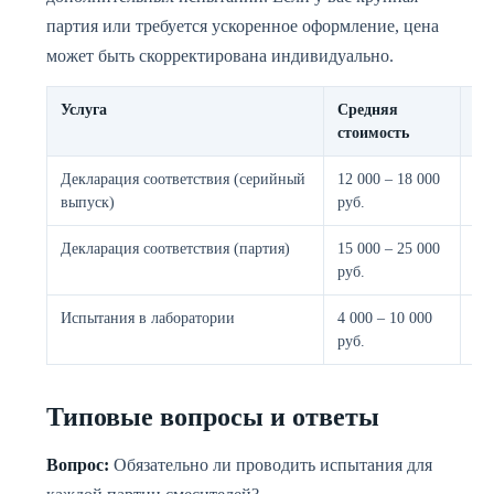
партия или требуется ускоренное оформление, цена
может быть скорректирована индивидуально.
Услуга
Средняя
Ср
стоимость
оф
Декларация соответствия (серийный
12 000 – 18 000
от
выпуск)
руб.
дн
Декларация соответствия (партия)
15 000 – 25 000
от
руб.
дн
Испытания в лаборатории
4 000 – 10 000
2 
руб.
Типовые вопросы и ответы
Вопрос:
Обязательно ли проводить испытания для