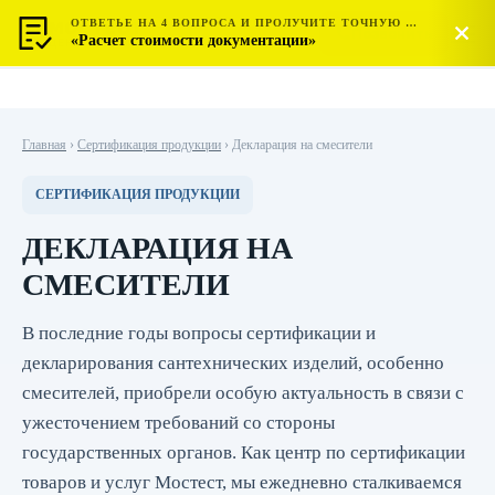
ОТВЕТЬЕ НА 4 ВОПРОСА И ПРОЛУЧИТЕ ТОЧНУЮ СТОИМОСТЬ
МОСТЕСТ
Позвонить
«Расчет стоимости документации»
ЦЕНТР СЕРТИФИКАЦИИ
Главная
›
Сертификация продукции
›
Декларация на смесители
СЕРТИФИКАЦИЯ ПРОДУКЦИИ
ДЕКЛАРАЦИЯ НА
СМЕСИТЕЛИ
В последние годы вопросы сертификации и
декларирования сантехнических изделий, особенно
смесителей, приобрели особую актуальность в связи с
ужесточением требований со стороны
государственных органов. Как центр по сертификации
товаров и услуг Мостест, мы ежедневно сталкиваемся