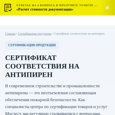
ОТВЕТЬЕ НА 4 ВОПРОСА И ПРОЛУЧИТЕ ТОЧНУЮ СТОИМОСТЬ
МОСТЕСТ
Позвонить
«Расчет стоимости документации»
ЦЕНТР СЕРТИФИКАЦИИ
Главная
›
Сертификация продукции
›
Сертификат соответствия на антипирен
СЕРТИФИКАЦИЯ ПРОДУКЦИИ
СЕРТИФИКАТ
СООТВЕТСТВИЯ НА
АНТИПИРЕН
В современном строительстве и промышленности
антипирены — это неотъемлемая составляющая
обеспечения пожарной безопасности. Как
специалисты центра по сертификации товаров и услуг
Мостест, мы регулярно сталкиваемся с вопросами,