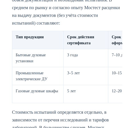
среднем по рынку и согласно опыту Мостест расценки
на выдачу документов (без учёта стоимости
испытаний) составляют:
Тип продукции
Срок действия
Срок
сертификата
оформле
Бытовые духовые
3 года
7–10 дне
установки
Промышленные
3–5 лет
10–15 дн
электрические ДУ
Газовые духовые шкафы
5 лет
12–20 дн
Стоимость испытаний определяется отдельно, в
зависимости от перечня исследований и тарифов
лабораторий. В большинстве случаев, Мостест