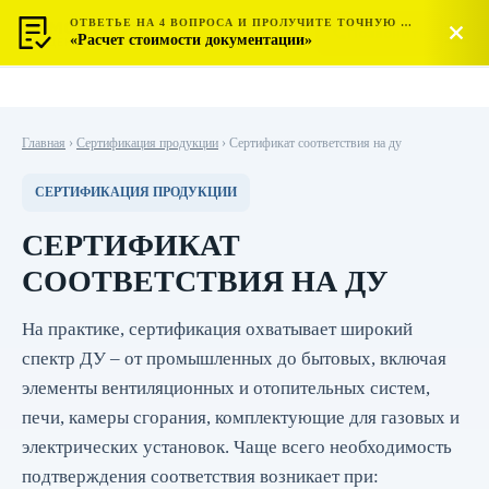
ОТВЕТЬЕ НА 4 ВОПРОСА И ПРОЛУЧИТЕ ТОЧНУЮ СТОИМОСТЬ
МОСТЕСТ
Позвонить
«Расчет стоимости документации»
ЦЕНТР СЕРТИФИКАЦИИ
Главная
›
Сертификация продукции
›
Сертификат соответствия на ду
СЕРТИФИКАЦИЯ ПРОДУКЦИИ
СЕРТИФИКАТ
СООТВЕТСТВИЯ НА ДУ
На практике, сертификация охватывает широкий
спектр ДУ – от промышленных до бытовых, включая
элементы вентиляционных и отопительных систем,
печи, камеры сгорания, комплектующие для газовых и
электрических установок. Чаще всего необходимость
подтверждения соответствия возникает при: