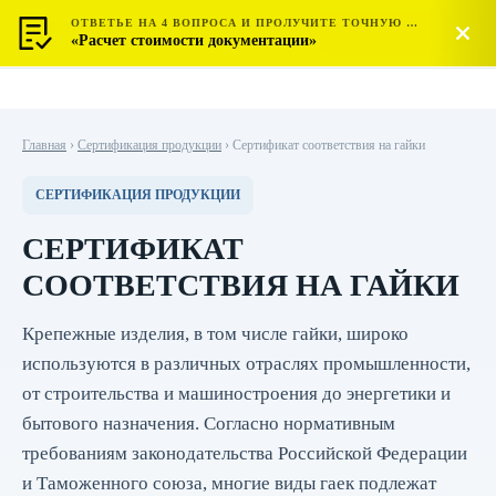
ОТВЕТЬЕ НА 4 ВОПРОСА И ПРОЛУЧИТЕ ТОЧНУЮ СТОИМОСТЬ
МОСТЕСТ
Позвонить
«Расчет стоимости документации»
ЦЕНТР СЕРТИФИКАЦИИ
Главная
›
Сертификация продукции
›
Сертификат соответствия на гайки
СЕРТИФИКАЦИЯ ПРОДУКЦИИ
СЕРТИФИКАТ
СООТВЕТСТВИЯ НА ГАЙКИ
Крепежные изделия, в том числе гайки, широко
используются в различных отраслях промышленности,
от строительства и машиностроения до энергетики и
бытового назначения. Согласно нормативным
требованиям законодательства Российской Федерации
и Таможенного союза, многие виды гаек подлежат