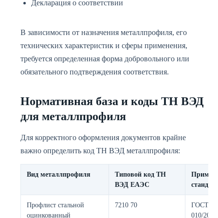
Декларация о соответствии
В зависимости от назначения металлпрофиля, его
технических характеристик и сферы применения,
требуется определенная форма добровольного или
обязательного подтверждения соответствия.
Нормативная база и коды ТН ВЭД
для металлпрофиля
Для корректного оформления документов крайне
важно определить код ТН ВЭД металлпрофиля:
Вид металлпрофиля
Типовой код ТН
Примен
ВЭД ЕАЭС
стандар
Профлист стальной
7210 70
ГОСТ 24
оцинкованный
010/2011