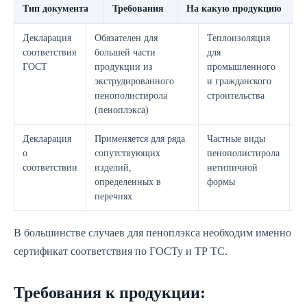
Тип документа
Требования
На какую продукцию
Декларация
Обязателен для
Теплоизоляция
Г
соответствия
большей части
для
2
ГОСТ
продукции из
промышленного
экструдированного
и гражданского
пенополистирола
строительства
(пеноплэкса)
Декларация
Применяется для ряда
Частные виды
П
о
сопутствующих
пенополистирола
П
соответствии
изделий,
нетипичной
Р
определенных в
формы
перечнях
В большинстве случаев для пеноплэкса необходим именно
сертификат соответствия по ГОСТу и ТР ТС.
Требования к продукции: