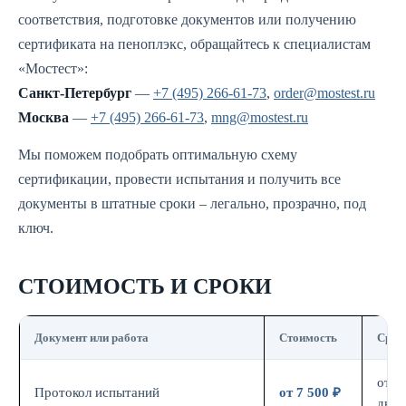
соответствия, подготовке документов или получению
сертификата на пеноплэкс, обращайтесь к специалистам
«Мостест»:
Санкт-Петербург
—
+7 (495) 266-61-73
,
order@mostest.ru
Москва
—
+7 (495) 266-61-73
,
mng@mostest.ru
Мы поможем подобрать оптимальную схему
сертификации, провести испытания и получить все
документы в штатные сроки – легально, прозрачно, под
ключ.
СТОИМОСТЬ И СРОКИ
Документ или работа
Стоимость
Срок
от 7
Протокол испытаний
от 7 500 ₽
дн.