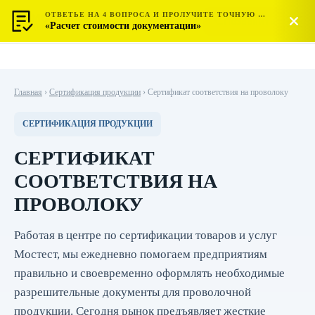
ОТВЕТЬЕ НА 4 ВОПРОСА И ПРОЛУЧИТЕ ТОЧНУЮ СТОИМОСТЬ
МОСТЕСТ
Позвонить
«Расчет стоимости документации»
ЦЕНТР СЕРТИФИКАЦИИ
Главная
›
Сертификация продукции
›
Сертификат соответствия на проволоку
СЕРТИФИКАЦИЯ ПРОДУКЦИИ
СЕРТИФИКАТ
СООТВЕТСТВИЯ НА
ПРОВОЛОКУ
Работая в центре по сертификации товаров и услуг
Мостест, мы ежедневно помогаем предприятиям
правильно и своевременно оформлять необходимые
разрешительные документы для проволочной
продукции. Сегодня рынок предъявляет жесткие