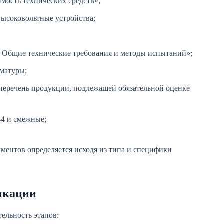
мость технических средств»;
ысоковольтные устройства;
 Общие технические требования и методы испытаний»;
рматуры;
перечень продукции, подлежащей обязательной оценке
44 и смежные;
ентов определяется исходя из типа и специфики
икации
ельность этапов: