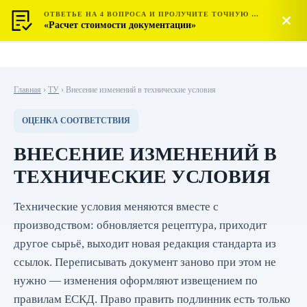
ОТВЕТЬЕ НА 4 ВОПРОСА И ПРОЛУЧИТЕ ТОЧНУЮ СТОИМОСТЬ
МОСТЕСТ
Позвонить
«Расчет стоимости документации»
ЦЕНТР СЕРТИФИКАЦИИ
Главная
›
ТУ
›
Внесение изменений в технические условия
ОЦЕНКА СООТВЕТСТВИЯ
ВНЕСЕНИЕ ИЗМЕНЕНИЙ В
ТЕХНИЧЕСКИЕ УСЛОВИЯ
Технические условия меняются вместе с
производством: обновляется рецептура, приходит
другое сырьё, выходит новая редакция стандарта из
ссылок. Переписывать документ заново при этом не
нужно — изменения оформляют извещением по
правилам ЕСКД. Право править подлинник есть только