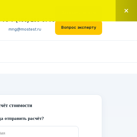
Москва
Заказать звонок
1-73
+7 (495) 266-61-73
Вопрос эксперту
mng@mostest.ru
счёт стоимости
а отправить расчёт?