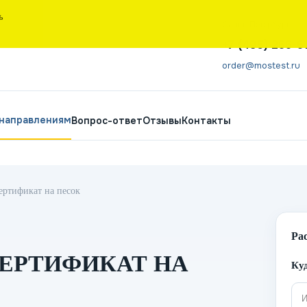
Ь
Санкт-Петербург
+7 (495) 266-6
order@mostest.ru
 направлениям
Вопрос-ответ
Отзывы
Контакты
ертификат на песок
Ра
ЕРТИФИКАТ НА
Куд